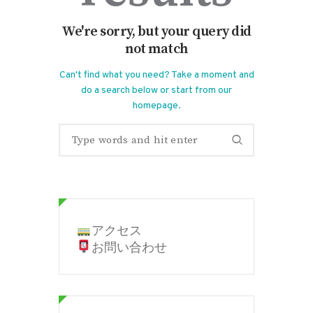
We're sorry, but your query did
not match
Can't find what you need? Take a moment and
do a search below or start from
our
homepage
.
アクセス
お問い合わせ