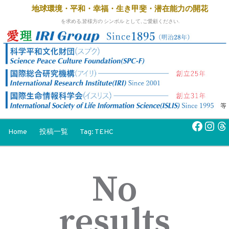
地球環境・平和・幸福・生き甲斐・
潜在能力の開花
を求める,皆様方の シンボル として, ご愛顧ください.
Faceb
Inst
Th
Home
投稿一覧
Tag: TEHC
No
results