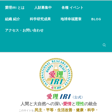
愛理IRI とは
人財募集中
各種 イベント
組織 紹介
科学研究成果
地球幸福憲章
BLOG
アクセス・お問い合わせ
検索
人間と大自然への深い
愛情
と
理性
の統合
民主・平等・
生活改善・健康・科学・
,
このサイトを