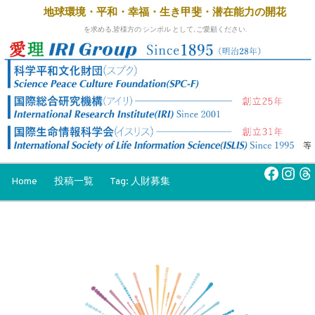
地球環境・平和・幸福・生き甲斐・
潜在能力の開花
を求める,皆様方の シンボル として, ご愛顧ください.
Faceb
Inst
Th
Home
投稿一覧
Tag: 人財募集