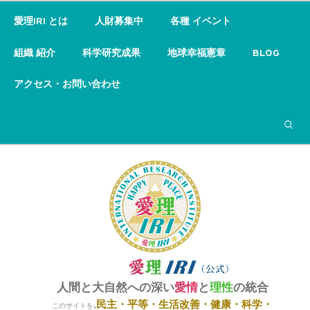
愛理IRI とは
人財募集中
各種 イベント
組織 紹介
科学研究成果
地球幸福憲章
BLOG
アクセス・お問い合わせ
検索
人間と大自然への深い
愛情
と
理性
の統合
民主・平等・
生活改善・健康・科学・
,
このサイトを