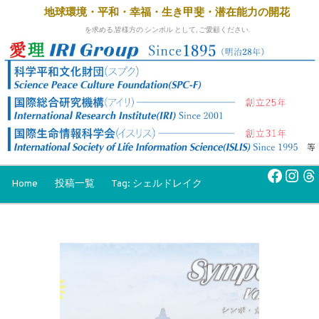
地球環境・平和・幸福・生き甲斐・
潜在能力の開花
を求める,皆様方の シンボル として, ご愛顧ください.
Faceb
Inst
Th
Home
投稿一覧
Tag: シェルドレイク