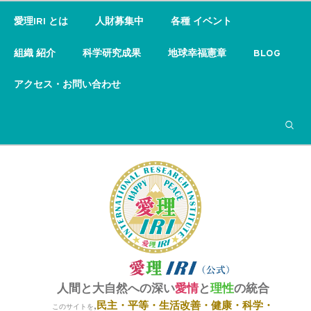
愛理IRI とは
人財募集中
各種 イベント
組織 紹介
科学研究成果
地球幸福憲章
BLOG
アクセス・お問い合わせ
検索
人間と大自然への深い
愛情
と
理性
の統合
民主・平等・
生活改善・健康・科学・
,
このサイトを