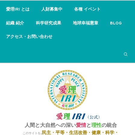
愛理IRI とは
人財募集中
各種 イベント
組織 紹介
科学研究成果
地球幸福憲章
BLOG
アクセス・お問い合わせ
検索
人間と大自然への深い
愛情
と
理性
の統合
民主・平等・
生活改善・健康・科学・
,
このサイトを