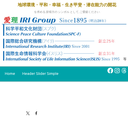
地球環境・平和・幸福・生き甲斐・
潜在能力の開花
を求める,皆様方の シンボル として, ご愛顧ください.
Faceb
Inst
Th
Home
Header Slider Simple