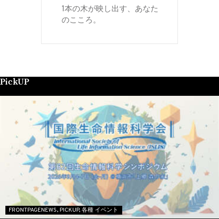
1本の木が映し出す、あなた
のこころ。
PickUP
FRONTPAGENEWS,
PICKUP,
各種 イベント