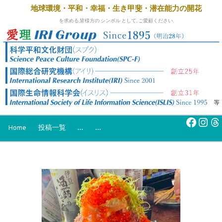
地球環境・平和・幸福・生き甲斐・
潜在能力の開花
を求める,皆様方の シンボル として, ご愛顧ください.
Faceb
Inst
Th
Home
投稿一覧
...
...