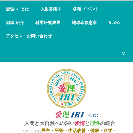
愛理IRI とは
人財募集中
各種 イベント
組織 紹介
科学研究成果
地球幸福憲章
BLOG
アクセス・お問い合わせ
検索
人間と大自然への深い
愛情
と
理性
の統合
民主・平等・
生活改善・健康・科学・
,
このサイトを