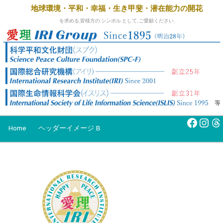
地球環境・平和・幸福・生き甲斐・
潜在能力の開花
を求める,皆様方の シンボル として, ご愛顧ください.
Faceb
Inst
Th
Home
ヘッダーイメージ B