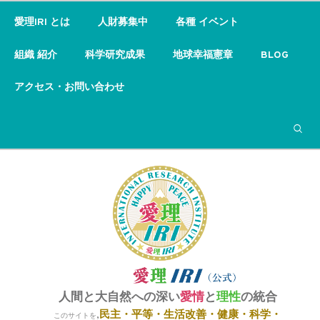
愛理IRI とは
人財募集中
各種 イベント
組織 紹介
科学研究成果
地球幸福憲章
BLOG
アクセス・お問い合わせ
検索
人間と大自然への深い
愛情
と
理性
の統合
民主・平等・
生活改善・健康・科学・
,
このサイトを