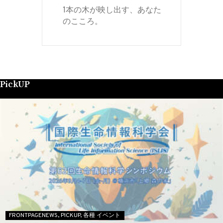
1本の木が映し出す、あなた
のこころ。
PickUP
FRONTPAGENEWS,
PICKUP,
各種 イベント