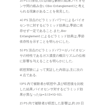
3) PS の潜在力の詳細な解析の結果,バイオセ
ンサ間の絡み合い(Bio-Entanglement)と考え
られる現象があることを発見した.
4) PS 頂点のピラミッドパワーによるバイオ
センサに対するピラミッド効果は,季節に依
存せず一定であること.また,Bio-
Entanglement によるピラミッド効果は,季節
依存性を示すことを明らかにした.
5) PS 頂点のピラミッドパワーが,バイオセン
サの特性であるガス濃度の概日リズムの位相
に影響を与えることを明らかにした.
瞑想実験によって実証した内容は,主に次の
4 点である.
1)PS 内で被験者が瞑想中,及び瞑想後を比較
した結果,バイオセンサ対するピラミッド効
果が異なった(p=3.13×10-10).
2) PS 内で被験者が瞑想した影響は,約 20 日