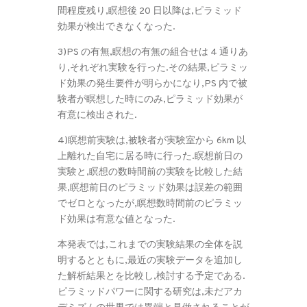
間程度残り,瞑想後 20 日以降は,ピラミッド
効果が検出できなくなった.
3)PS の有無,瞑想の有無の組合せは 4 通りあ
り,それぞれ実験を行った.その結果,ピラミッ
ド効果の発生要件が明らかになり,PS 内で被
験者が瞑想した時にのみ,ピラミッド効果が
有意に検出された.
4)瞑想前実験は,被験者が実験室から 6km 以
上離れた自宅に居る時に行った.瞑想前日の
実験と,瞑想の数時間前の実験を比較した結
果,瞑想前日のピラミッド効果は誤差の範囲
でゼロとなったが,瞑想数時間前のピラミッ
ド効果は有意な値となった.
本発表では,これまでの実験結果の全体を説
明するとともに,最近の実験データを追加し
た解析結果とを比較し,検討する予定である.
ピラミッドパワーに関する研究は,未だアカ