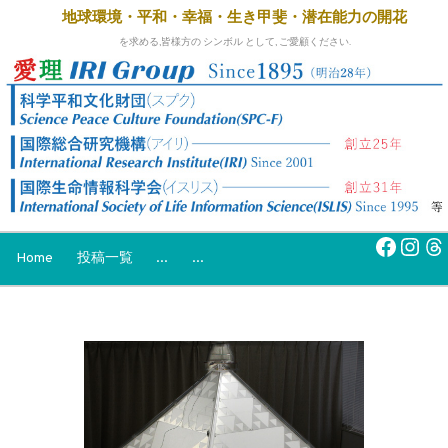
地球環境・平和・幸福・生き甲斐・
潜在能力の開花
を求める,皆様方の シンボル として, ご愛顧ください.
Faceb
Inst
Th
Home
投稿一覧
...
...