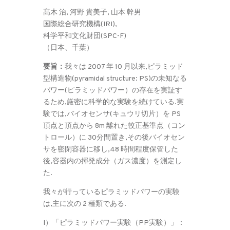
髙木 治, 河野 貴美子, 山本 幹男
国際総合研究機構(IRI),
科学平和文化財団(SPC-F)
（日本、千葉）
要旨：
我々は 2007 年 10 月以来,ピラミッド
型構造物(pyramidal structure: PS)の未知なる
パワー(ピラミッドパワー）の存在を実証す
るため,厳密に科学的な実験を続けている.実
験では,バイオセンサ(キュウリ切片）を PS
頂点と頂点から 8m 離れた較正基準点（コン
トロール）に 30分間置き,その後バイオセン
サを密閉容器に移し,48 時間程度保管した
後,容器内の揮発成分（ガス濃度）を測定し
た.
我々が行っているピラミッドパワーの実験
は,主に次の 2 種類である.
I）「ピラミッドパワー実験（PP実験）」：