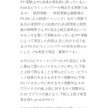
PP 実験は,PS 自体が潜在的に持っている,い
わゆるピラミッドパワーを検出する実験であ
る.II）「瞑想実験」：瞑想実験は被験者が
PS 内に入り瞑想(ヘミシング）を行う実験で
あるが,瞑想中との比較のため,瞑想前と瞑想
後の時間帯でも,PS 頂点と較正基準点にバイ
オセンサを置いて実験を行っている.PP 実験
によって実証した内容は,主に次の 5 点であ
る.1) PS のピラミッドパワーの存在を明らか
にした（1%有意で実証：夏期データ）.
2) PS のピラミッドパワーが,PS 頂点に 2 段
に重ねて置いたバイオセンサに対して,下段
と上段で異なることを明らかにした（ピラミ
ッド効果の大きさを示すサイ指数Ψが,下段
のバイオセンサに対するサイ指数Ψは-3.01
でマイナスの値,上段に対するサイ指数Ψは
5.52 でプラスの値となり,下段と上段で有意
差を得た.p=4.0×10-7）.