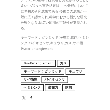
デミズムの世界では異端と見做されることが
多い中,我々の実験結果は,この分野において
世界初の研究成果である.今後この成果が一
般に広く認められ,科学における新たな研究
分野となり,幅広い応用の可能性が期待され
る.
キーワード：ピラミッド,潜在力,瞑想,ヘミシ
ンク,バイオセンサ,キュウリ,ガス,サイ指
数,Bio-Entanglement
Bio-Entanglement
ガス
キーワード：ピラミッド
キュウリ
サイ指数
バイオセンサ
ヘミシンク
潜在力
瞑想