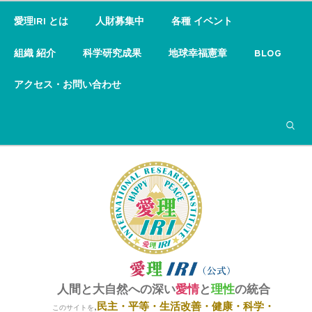
愛理IRI とは
人財募集中
各種 イベント
組織 紹介
科学研究成果
地球幸福憲章
BLOG
アクセス・お問い合わせ
検索
人間と大自然への深い
愛情
と
理性
の統合
民主・平等・
生活改善・健康・科学・
,
このサイトを